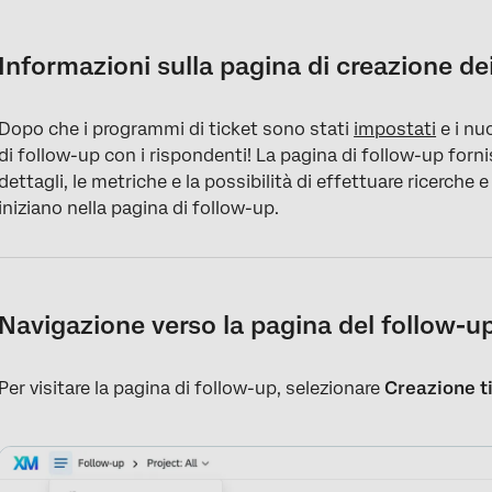
Informazioni sulla pagina di creazione dei ticket
Navigazione verso la pagina del follow-up
Informazioni sulla pagina di creazione dei
Metriche della Creazione Ticket
Dopo che i programmi di ticket sono stati
impostati
e i nu
Filtro della pagina di follow-up
di follow-up con i rispondenti! La pagina di follow-up fornisc
Creazione TICKET
dettagli, le metriche e la possibilità di effettuare ricerche e f
iniziano nella pagina di follow-up.
Ricerca dei ticket
Code
Navigazione verso la pagina del follow-u
Per visitare la pagina di follow-up, selezionare
Creazione t