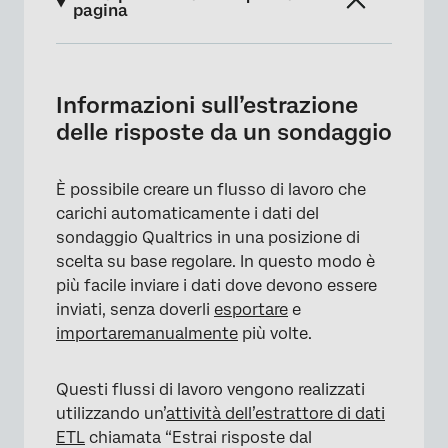
pagina
Informazioni sull’estrazione delle risposte da
un sondaggio
Informazioni sull’estrazione
Estrazione delle risposte da un sondaggio
delle risposte da un sondaggio
Specificare dove devono essere caricati i dati
del sondaggio
È possibile creare un flusso di lavoro che
carichi automaticamente i dati del
Tipi di progetti da cui si può attingere
sondaggio Qualtrics in una posizione di
scelta su base regolare. In questo modo è
più facile inviare i dati dove devono essere
inviati, senza doverli
esportare
e
importare
manualmente
più volte.
Questi flussi di lavoro vengono realizzati
utilizzando un’
attività dell’estrattore di dati
ETL
chiamata “Estrai risposte dal