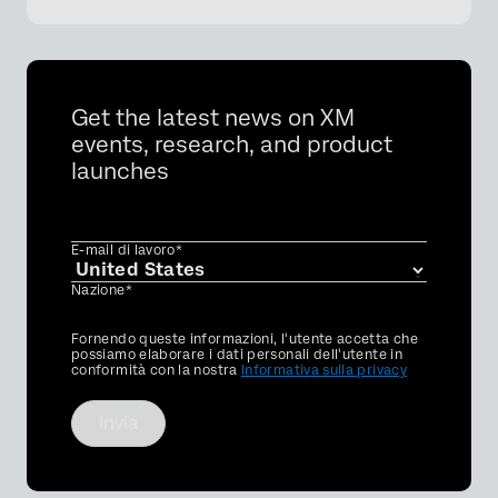
Get the latest news on XM
events, research, and product
launches
E-mail di lavoro*
Nazione*
Privacy
Fornendo queste informazioni, l'utente accetta che
Optin
possiamo elaborare i dati personali dell'utente in
conformità con la nostra
Informativa sulla privacy
Invia