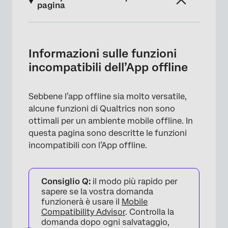
pagina
Informazioni sulle funzioni incompatibili
dell’App offline
Informazioni sulle funzioni
Tipi di domande
incompatibili dell’App offline
Opzioni sondaggio
Sebbene l’app offline sia molto versatile,
Elementi del flusso del sondaggio
alcune funzioni di Qualtrics non sono
Tipi di logica
ottimali per un ambiente mobile offline. In
questa pagina sono descritte le funzioni
Aspetto
incompatibili con l’App offline.
Strumenti per il Sondaggio
DATI INTEGRATI preimpostati
Consiglio Q:
il modo più rapido per
sapere se la vostra domanda
Tipi di Testo TRASFERITO
funzionerà è usare il
Mobile
Compatibility Advisor
. Controlla la
Progetti
domanda dopo ogni salvataggio,