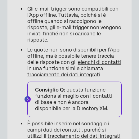
Gli
e-mail trigger
sono compatibili con
l’App offline. Tuttavia, poiché si è
offline quando si raccolgono le
risposte, gli e-mail trigger non vengono
inviati finché non si caricano le
risposte.
Le quote non sono disponibili per l’App
offline, ma è possibile tenere traccia
delle risposte con gli
elenchi di contatti
in una funzione simile chiamata
tracciamento dei dati integrati
.
Consiglio Q:
questa funzione
funziona al meglio con i contatti
di base e non è ancora
disponibile per la Directory XM.
È possibile
inserire
nel sondaggio
i
campi dati dei contatti
, purché si
utilizzi il
tracciamento dei dati integrati
.