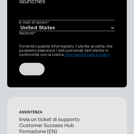
launches
E-mail di lavoro*
Nazione*
Privacy
Fornendo queste informazioni, l'utente accetta che
Optin
possiamo elaborare i dati personali dell'utente in
conformità con la nostra
Informativa sulla privacy
Invia
ASSISTENZA
Invia un ticket di supporto
Customer Success Hub
Formazione (EN)