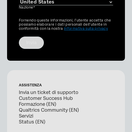
Nazione*
Privacy
Fornendo queste informazioni, l'utente accetta che
Optin
possiamo elaborare i dati personali dell'utente in
conformità con la nostra
Informativa sulla privacy
Invia
ASSISTENZA
Invia un ticket di supporto
Customer Success Hub
Formazione (EN)
Qualtrics Community (EN)
Servizi
Status (EN)