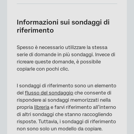
Informazioni sui sondaggi di riferimento
Utilizzo di un sondaggio di riferimento nel
Informazioni sui sondaggi di
Flusso del sondaggio
riferimento
Utilizzo di un blocco di riferimento nel
Generatore di sondaggi
Spesso è necessario utilizzare la stessa
serie di domande in più sondaggi. Invece di
Modifica di un Sondaggio di riferimento
ricreare queste domande, è possibile
Tradurre un sondaggio di riferimento
copiarle con pochi clic.
Navigazione nell’editor del SONDAGGIO DI
I sondaggi di riferimento sono un elemento
RIFERIMENTO
del
flusso del sondaggio
che consente di
Approvazioni per i Sondaggi di riferimento
rispondere ai sondaggi memorizzati nella
propria
libreria
e farvi riferimento all’interno
Compatibilità delle funzioni
di altri sondaggi che stanno raccogliendo
risposte. Tuttavia, i sondaggi di riferimento
non sono solo un modello da copiare.