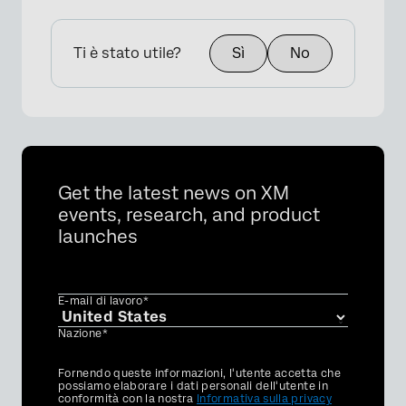
Ti è stato utile?
Sì
No
Get the latest news on XM
events, research, and product
launches
E-mail di lavoro*
Nazione*
Privacy
Fornendo queste informazioni, l'utente accetta che
Optin
possiamo elaborare i dati personali dell'utente in
conformità con la nostra
Informativa sulla privacy