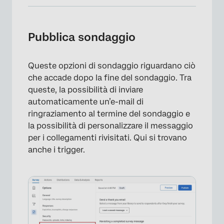
Pubblica sondaggio
Inviare un’e-mail di ringraziamento
Pubblica sondaggio
Sondaggio di un messaggio di sondaggio già
completato
Queste opzioni di sondaggio riguardano ciò
che accade dopo la fine del sondaggio. Tra
E-MAIL TRIGGER: Gestire i trigger delle e-mail
queste, la possibilità di inviare
Gestire i flussi di lavoro dell’elenco di
automaticamente un’e-mail di
contatti
ringraziamento al termine del sondaggio e
la possibilità di personalizzare il messaggio
Opzioni di sondaggio in diversi tipi di
per i collegamenti rivisitati. Qui si trovano
progetti
anche i trigger.
FAQs