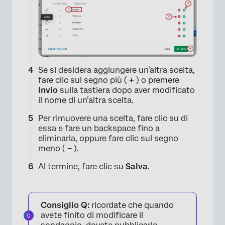
Se si desidera aggiungere un’altra scelta,
fare clic sul segno più (
+
) o premere
Invio
sulla tastiera dopo aver modificato
il nome di un’altra scelta.
Per rimuovere una scelta, fare clic su di
essa e fare un backspace fino a
eliminarla, oppure fare clic sul segno
meno (
–
).
Al termine, fare clic su
Salva
.
Consiglio Q:
ricordate che quando
avete finito di modificare il