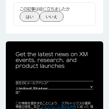
この記事は役に立ちましたか
はい
いいえ
Get the latest news on XM
events, research, and
product launches
会社のEメールアドレス*
国*
Privacy
この情報を提供することにより、 クアルトリクスの最新
Optin
情報の受信、及び
プライバシーに関する声明
に従った 個