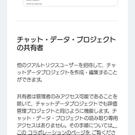
チャット・データ・プロジェクト
×
の共有者
他のクアルトリクスユーザーを招待して、チャ
ットデータプロジェクトを作成・編集すること
ができます。
共有者は管理者のみアクセス可能であることを
除いて、チャットデータプロジェクトでも評価
管理プロジェクトと同じように機能します。チ
ャット・データ・プロジェクトの読み取り専用
アクセスはありません。その手順については
、
×
この
コラボレーションの
ページを
ご覧くださ