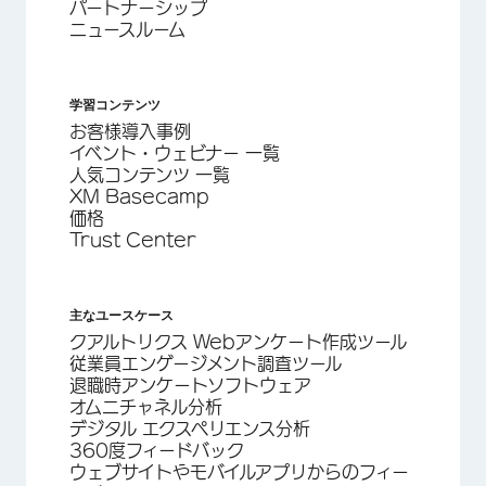
パートナーシップ
ニュースルーム
学習コンテンツ
お客様導入事例
イベント・ウェビナー 一覧
人気コンテンツ 一覧
XM Basecamp
価格
Trust Center
主なユースケース
クアルトリクス Webアンケート作成ツール
従業員エンゲージメント調査ツール
退職時アンケートソフトウェア
オムニチャネル分析
デジタル エクスペリエンス分析
360度フィードバック
ウェブサイトやモバイルアプリからのフィー