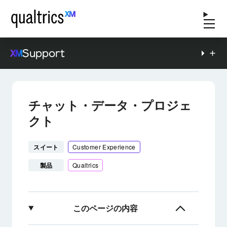
Support
チャット・データ・プロジェ
クト
スイート
Customer Experience
製品
Qualtrics
このページの内容