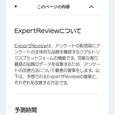
このページの内容
ExpertReviewについて
予測時間
ExpertReviewについて
モバイル互換性
ExpertReview
は、アンケートの配信前にア
自由回答欄の数
ンケートの全体的な品質を確認するクアルトリ
マトリックス表の数
クスプラットフォームの機能です。可能な限り
最高の品質のデータを収集するため、アンケー
アクセシビリティ：WCAG
トの改善方法について最善の提案をします。以
質問の読みやすさ
下は、予想されるExpertReviewの提案と、
それぞれを改善する方法です。
アンケートの最後の質問は説明テキスト
クアルトリクス認定質問を使用する
参照
予測時間