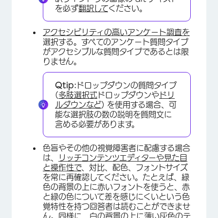
を必ず
翻訳して
ください。
アクセシビリティの高いアンケート調査を
選択する。すべてのアンケート質問タイプ
がアクセシブルな質問タイプであるとは限
りません。
Qtip:
ドロップダウンの質問タイプ
(
多肢選択式
ドロップダウンや
ドリ
ルダウンなど
) を使用する場合、可
能な選択肢の数の説明を質問文に
含める必要があります。
色盲やその他の視覚障害者に配慮する場合
は、
リッチコンテンツエディターや
見た目
と操作性で
、対比、配色、フォントサイズ
を常に再確認してください。たとえば、緑
色の背景の上に赤いフォントを使うと、赤
と緑の色について差を感じにくいという色
覚特性を持つ回答者は読むことができませ
ん。同様に、白の背景の上に薄い灰色のテ