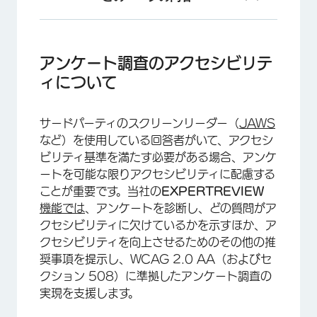
アンケート調査のアクセシビリティについて
質問タイプのアクセシビリティ
アンケート調査のアクセシビリテ
ィについて
アクセシブルなアンケートの作成
アクセシブルなアンケートテーマ
サードパーティのスクリーンリーダー（
JAWS
アンケートのアクセシビリティ確認ツールの使用
など）を使用している回答者がいて、アクセシ
ビリティ基準を満たす必要がある場合、アンケ
アクセシブルなアンケートの要求
ートを可能な限りアクセシビリティに配慮する
ことが重要です。当社の
EXPERTREVIEW
機能では
、アンケートを診断し、どの質問がア
クセシビリティに欠けているかを示すほか、ア
クセシビリティを向上させるためのその他の推
奨事項を提示し、WCAG 2.0 AA（およびセ
クション 508）に準拠したアンケート調査の
実現を支援します。