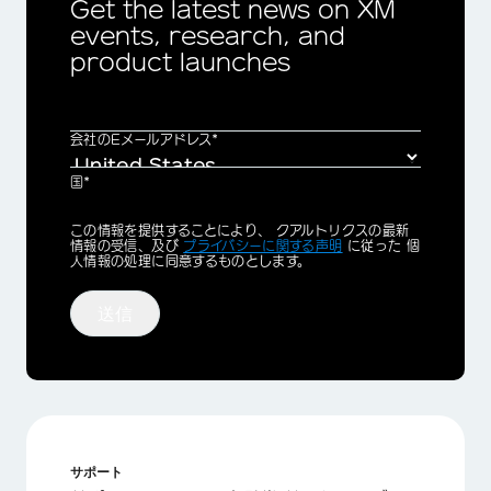
Get the latest news on XM
events, research, and
product launches
会社のEメールアドレス*
国*
Privacy
この情報を提供することにより、 クアルトリクスの最新
Optin
情報の受信、及び
プライバシーに関する声明
に従った 個
人情報の処理に同意するものとします。
送信
サポート