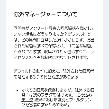
除外マネージャーについて
除外された回答の集計を許可
除外マネージャーについて
アンケート調査フローにおける回答者の除外
回答者がアンケート調査の回答資格を満たして
除外された回答の集計を許可
いない場合はどうなりますか? デフォルトで
除外された回答の集計を許可
は、どの質問に回答したかにかかわらず、提出
された回答はすべて保存され、「完全な回答」
除外された回答の集計を許可
とみなされます。収集された回答はすべて、ラ
クアルトリクスメーラーで除外を使用する
イセンスの回答数制限にカウントされます。
この機能が利用可能なプロジェクトの種類
デフォルトの動作に加えて、除外された回答者
を処理する3つの代替方法があります：
すべての回答を保存しますが、除外する回
答には次のフラグを付けます。
埋め込み
データ
結果における識別とフィルタリン
グを容易にするためである。