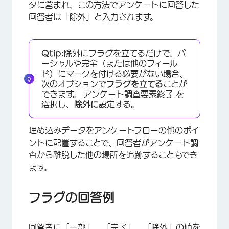
タに含まれ、この方法でアンケートに回答した
回答者は「除外」と入力されます。
Qtip:
除外にフラグを立てるだけで、パ
ーシャルや完全（または他のフィール
ド）にマークを付ける必要がない場合、
次のオプションで
フラグを立てる
ことが
できます。
アンケート調査要素終了
を
×
選択し、
除外に
設定する。
埋め込みデータをアンケートフローの他のポイ
ントに配置することで、回答者がアンケート調
査から離脱した他の場所を追跡することもでき
ます。
フラグの回答例
回答者に「一部」、「完了」、「除外」の値を