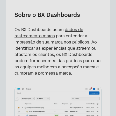
Sobre o BX Dashboards
Edição de painéis
Sobre o BX Dashboards
Mapeamento do BTDS para um Dashboard
BX
Os BX Dashboards usam
dados de
rastreamento marca
para entender a
Trabalhando com seus dados
impressão de sua marca nos públicos. Ao
Configuração de widgets BX
identificar as experiências que atraem ou
afastam os clientes, os BX Dashboards
Configuração de widgets BX para dados de
podem fornecer medidas práticas para que
Marca
as equipes melhorem a percepção marca e
cumpram a promessa marca.
Configuração de widgets BX para dados que
não são da marca
Exemplos de widgets
BX Widgets
Verificação pontual Dashboard