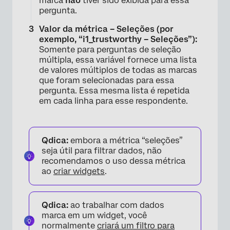
marca
não
tiver sido exibida para essa
pergunta.
Valor da métrica – Seleções (por
exemplo, “i1_trustworthy – Seleções”):
Somente para perguntas de seleção
múltipla, essa variável fornece uma lista
de valores múltiplos de todas as marcas
que foram selecionadas para essa
pergunta. Essa mesma lista é repetida
em cada linha para esse respondente.
Qdica:
embora a métrica “seleções”
seja útil para filtrar dados, não
recomendamos o uso dessa métrica
ao
criar widgets
.
Qdica:
ao trabalhar com dados
marca em um widget, você
normalmente
criará um filtro para