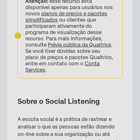
Atenção:
esse recurso está
Permissões necessárias
disponível apenas para usuários nos
novos
planos de preços e pacotes
Etapa 1: O projeto dos canais sociais
simplificados
ou clientes que
participaram ativamente do
Etapa 2: O Fluxo de trabalho de escuta social
programa de visualização desse
recurso. Para mais informações,
Extração de dados do Facebook
consulte
Prévia pública da Qualtrics
.
Se você tiver dúvidas sobre seu
Extração de dados do Instagram
plano de preços e pacotes Qualtrics,
Etapa 3: Carregando dados sociais para o
entre em contato com o
Conta
Services
.
Qualtrics
Etapa 4: conectar dados sociais a um
Dashboard
Sobre o Social Listening
Etapa 5: Personalização do Dashboard
Solução de problemas de escuta social
A escuta social é a prática de rastrear e
Perguntas frequentes
analisar o que as pessoas estão dizendo
on-line sobre a sua organização ou até