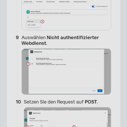
×
Auswählen
Nicht authentifizierter
Webdienst
.
×
Setzen Sie den Request auf
POST
.