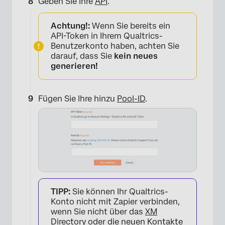
Geben Sie Ihre
API
.
×
Achtung!:
Wenn Sie bereits ein
API-Token in Ihrem Qualtrics-
Benutzerkonto haben, achten Sie
darauf, dass Sie
kein neues
generieren!
Fügen Sie Ihre hinzu
Pool-ID
.
×
TIPP:
Sie können Ihr Qualtrics-
Konto nicht mit Zapier verbinden,
wenn Sie nicht über das
XM
Directory
oder die
neuen Kontakte