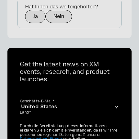
Hat Ihnen das weitergeholfen?
Ja
Nein
Get the latest news on XM
events, research, and product
launches
Geschäfts-E-Mail*
Land*
Privacy
Durch die Bereitstellung dieser Informationen
Optin
erklären Sie sich damit einverstanden, dass wir Ihre
personenbezogenen Daten gemäß unserer
Datenschutzerklärung
verarbeiten