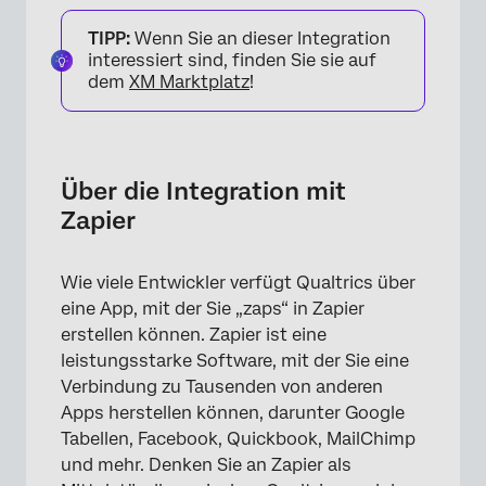
Über die Integration mit Zapier
TIPP:
Wenn Sie an dieser Integration
Verbinden von Zapier und Qualtrics
interessiert sind, finden Sie sie auf
dem
XM Marktplatz
!
Arten von Triggern
Arten von Aktionen
Verbindung über Webhooks herstellen
Über die Integration mit
Zapier
Wie viele Entwickler verfügt Qualtrics über
eine App, mit der Sie „zaps“ in Zapier
erstellen können. Zapier ist eine
leistungsstarke Software, mit der Sie eine
Verbindung zu Tausenden von anderen
Apps herstellen können, darunter Google
Tabellen, Facebook, Quickbook, MailChimp
und mehr. Denken Sie an Zapier als