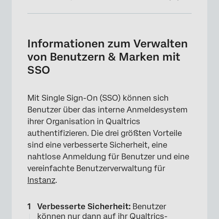
Informationen zum Verwalten von Benutzern
& Marken mit SSO
Informationen zum Verwalten
Benutzer automatisch anmelden
von Benutzern & Marken mit
SSO
Anpassen des Anmeldeportals
Zuordnen von Benutzerberechtigungen
Mit Single Sign-On (SSO) können sich
Speichern von Benutzerinformationen als
Benutzer über das interne Anmeldesystem
Metadaten für Dashboards
ihrer Organisation in Qualtrics
authentifizieren. Die drei größten Vorteile
Benutzerzugriff einschränken
sind eine verbesserte Sicherheit, eine
FAQs
nahtlose Anmeldung für Benutzer und eine
vereinfachte Benutzerverwaltung für
Instanz
.
Verbesserte Sicherheit:
Benutzer
können nur dann auf ihr Qualtrics-