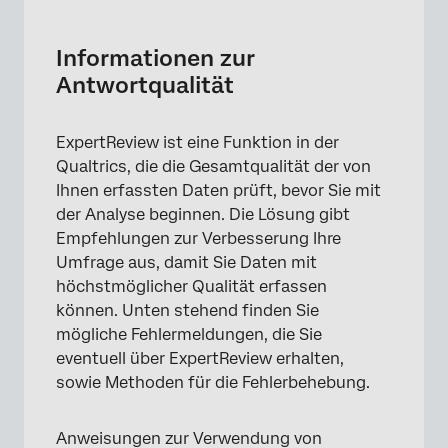
Informationen zur Antwortqualität
Befragte:r beendete Umfrage ungewöhnlich
Informationen zur
schnell
Antwortqualität
Möglicher Bot
ExpertReview ist eine Funktion in der
Umfrage teilgenommen
Qualtrics, die die Gesamtqualität der von
Niedrige Abschlussquote
Ihnen erfassten Daten prüft, bevor Sie mit
der Analyse beginnen. Die Lösung gibt
Niedrige Abschlussquote
Empfehlungen zur Verbesserung Ihre
Antworten mit sensiblen Daten
Umfrage aus, damit Sie Daten mit
höchstmöglicher Qualität erfassen
Mehrdeutiger Text
können. Unten stehend finden Sie
Kein Muster für unbeantwortete Fragen
mögliche Fehlermeldungen, die Sie
eventuell über ExpertReview erhalten,
Durchklicken (immer gleiche Antwort)
sowie Methoden für die Fehlerbehebung.
Anweisungen zur Verwendung von