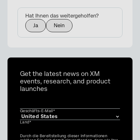
Hat Ihnen das weitergeholfen?
Ja
Nein
Get the latest news on XM
events, research, and product
launches
Geschäfts-E-Mail*
Land*
Privacy
Durch die Bereitstellung dieser Informationen