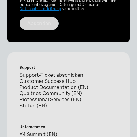
Optin
erklären Sie sich damit einverstanden, dass wir Ihre
personenbezogenen Daten gemäß unserer
Datenschutzerklärung
verarbeiten
Absenden
Support
Support-Ticket abschicken
Customer Success Hub
Product Documentation (EN)
Qualtrics Community (EN)
Professional Services (EN)
Status (EN)
Unternehmen
X4 Summit (EN)