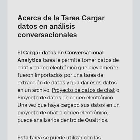
Acerca de la Tarea Cargar datos en análisis
conversacionales
Acerca de la Tarea Cargar
Configuración de una Tarea de carga de
datos en análisis
datos en análisis conversacionales
conversacionales
Asignación de campos de origen a campos
de proyecto de datos
El
Cargar datos en Conversational
Analytics
tarea le permite tomar datos de
Carga de asignaciones de campos
chat y correo electrónico que previamente
Asignación de valores de campo
fueron importados por una tarea de
extracción de datos y guardar esos datos
en un archivo.
Proyecto de datos de chat
o
Proyecto de datos de correo electrónico
.
Una vez que haya cargado sus datos en un
proyecto de chat o correo electrónico,
puede analizarlos dentro de Qualtrics.
Esta tarea se puede utilizar con las