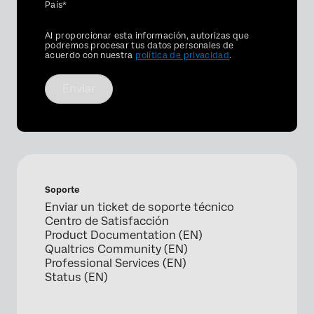
País*
Privacy
Al proporcionar esta información, autorizas que
Optin
podremos procesar tus datos personales de
acuerdo con nuestra
política de privacidad
.
Enviar
Soporte
Enviar un ticket de soporte técnico
Centro de Satisfacción
Product Documentation (EN)
Qualtrics Community (EN)
Professional Services (EN)
Status (EN)