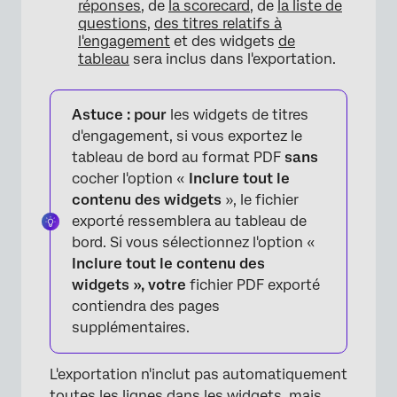
réponses
, de
la scorecard
, de
la liste de
questions
,
des titres relatifs à
l'engagement
et des widgets
de
tableau
sera inclus dans l'exportation.
Astuce : pour
les widgets de titres
d'engagement, si vous exportez le
tableau de bord au format PDF
sans
cocher l'option «
Inclure tout le
contenu des widgets
», le fichier
exporté ressemblera au tableau de
bord. Si vous sélectionnez l'option «
Inclure tout le contenu des
widgets », votre
fichier PDF exporté
contiendra des pages
supplémentaires.
L'exportation n'inclut pas automatiquement
toutes les lignes dans les widgets, mais