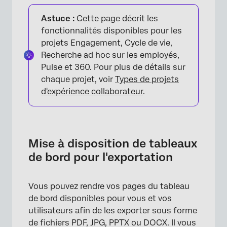
Mise à disposition de tableaux de bord pour
l'exportation
Astuce :
Cette page décrit les
fonctionnalités disponibles pour les
Exportation des pages du tableau de bord
projets Engagement, Cycle de vie,
Recherche ad hoc sur les employés,
Filtres dans les exportations de pages du
Pulse et 360. Pour plus de détails sur
Tableau de bord
chaque projet, voir
Types de projets
Notations des exportations par unité
d'expérience collaborateur
.
d'organisation
Gérer les exportations
Autoriser l'exportation de widget
Mise à disposition de tableaux
de bord pour l'exportation
Vous pouvez rendre vos pages du tableau
de bord disponibles pour vous et vos
utilisateurs afin de les exporter sous forme
de fichiers PDF, JPG, PPTX ou DOCX. Il vous