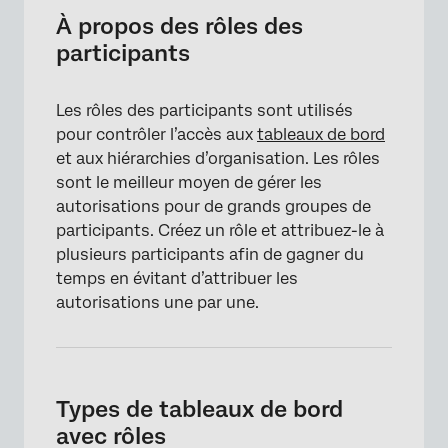
Types de tableaux de bord avec rôles
À propos des rôles des
participants
Créer une fonction
Autorisations des rôles
Les rôles des participants sont utilisés
Ajouter &amp ; Supprimer des participants
pour contrôler l’accès aux
tableaux de bord
et aux hiérarchies d’organisation. Les rôles
Ajouter des délégués aux rôles
sont le meilleur moyen de gérer les
Attribution automatique des rôles
autorisations pour de grands groupes de
participants. Créez un rôle et attribuez-le à
Options de rôle
plusieurs participants afin de gagner du
Recherche d’un rôle
temps en évitant d’attribuer les
autorisations une par une.
Types de tableaux de bord
avec rôles