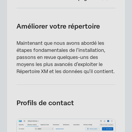
Améliorer votre répertoire
Profils de contact
Améliorer votre répertoire
Segments
Maintenant que nous avons abordé les
Recueillir des données d’expérience
étapes fondamentales de l’installation,
Données transactionnelles × close
passons en revue quelques-uns des
moyens les plus avancés d’exploiter le
Combler les lacunes grâce à des flux de
Répertoire XM et les données qu’il contient.
travail supplémentaires
Rapports sur les distributions
Listes de contrôle administratives
Profils de contact