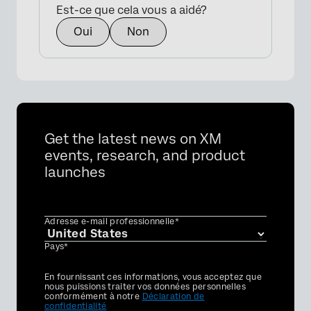
Est-ce que cela vous a aidé?
Oui
Non
Get the latest news on XM
events, research, and product
launches
Adresse e-mail professionnelle*
Pays*
Privacy
En fournissant ces informations, vous acceptez que
Optin
nous puissions traiter vos données personnelles
conformément à notre
Déclaration de
confidentialité