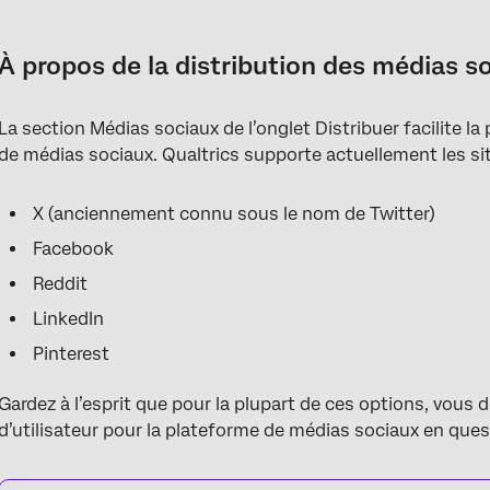
À propos de la distribution des médias sociaux
Publier votre enquête sur les médias sociaux
À propos de la distribution des médias s
Dépannage Nom et description de l’enquête incorrects
La section Médias sociaux de l’onglet Distribuer facilite la
Rapports sur les réponses aux médias sociaux
de médias sociaux. Qualtrics supporte actuellement les sit
Projets que vous pouvez distribuer par le biais des médias soci
X (anciennement connu sous le nom de Twitter)
Facebook
Reddit
LinkedIn
Pinterest
Gardez à l’esprit que pour la plupart de ces options, vous
d’utilisateur pour la plateforme de médias sociaux en ques