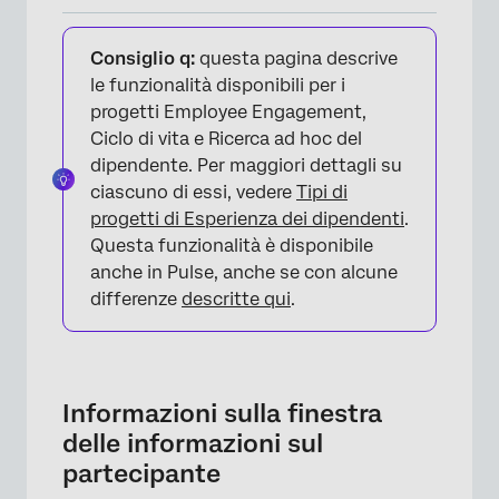
Informazioni sulla finestra delle informazioni
sul partecipante
Consiglio q:
questa pagina descrive
le funzionalità disponibili per i
Modifica delle informazioni sul partecipante
progetti Employee Engagement,
e del campo; Metadata
Ciclo di vita e Ricerca ad hoc del
dipendente. Per maggiori dettagli su
Azioni
ciascuno di essi, vedere
Tipi di
Gerarchie organizzative
progetti di Esperienza dei dipendenti
.
Questa funzionalità è disponibile
Ruoli
anche in Pulse, anche se con alcune
Autorizzazioni
differenze
descritte qui
.
Autorizzazioni progetto
Autorizzazioni dashboard
Informazioni sulla finestra
FAQs
delle informazioni sul
partecipante