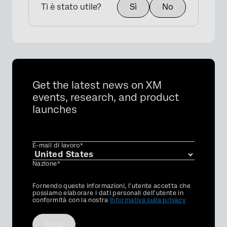
Ti è stato utile?
Sì
No
Get the latest news on XM
events, research, and product
launches
E-mail di lavoro*
Nazione*
Privacy
Fornendo queste informazioni, l'utente accetta che
Optin
possiamo elaborare i dati personali dell'utente in
conformità con la nostra
Informativa sulla privacy
Invia