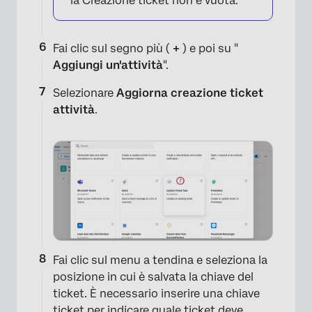
la Creazione ticket non è vuota.
Fai clic sul segno più (
+
) e poi su "
Aggiungi un'attività
".
×
Selezionare
Aggiorna creazione ticket
attività
.
Fai clic sul menu a tendina e seleziona la
posizione in cui è salvata la chiave del
ticket. È necessario inserire una chiave
ticket per indicare quale ticket deve