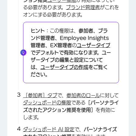
ション推奨
ユーザー権限
が有効になってい
る必要があります。
ブランド管理者
がこれを
オンにする必要があります。
ヒント：
この権限は、
参加者、ブラ
ンド管理者、Employee Insights
管理者、EX管理者
の
ユーザータイプ
でデフォルトで有効になります。ユー
ザータイプの編集と設定について
は、
ユーザータイプの作成
をご覧く
ださい。
［参加者］タブ
で、
参加者のロール
に対して
ダッシュボードの権限
である
［パーソナライ
ズされたアクション推奨を使用］
を有効に
します。
ダッシュボード AI 設定
で、
パーソナライズ