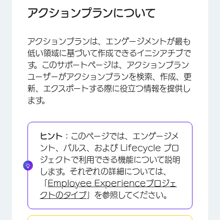
アクションプランの表示
アクションプランについて
アクションプランの作成
アクションプランは、エンゲージメントが最も
パーソナライズされたアクション推奨事項
低い領域に基づいて作成できるイニシアチブで
アクションプランのステータスを更新する
す。このサポートページは、アクションプラン
ユーザーがアクションプランを検索、作成、更
フォーカスエリアからのアクションプランの追加
新、エクスポートする際に役立つ情報を提供し
他のウィジェットからアクションプランを追加す
ます。
る
アクションプランのエクスポート
ヒント：
このページでは、エンゲージメ
FAQs
ント、パルス、および Lifecycle プロ
ジェクトで利用できる機能について説明
します。それぞれの詳細については、
「
Employee Experienceプロジェ
クトのタイプ
」を参照してください。