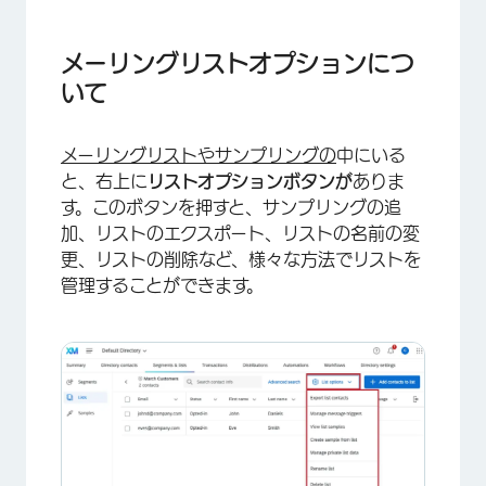
メーリングリストオプションについて
全連絡先リストのエクスポート
メーリングリストオプションにつ
いて
サンプルリストを見る
メッセージトリガーのマネージャー
メーリングリストや
サンプリングの
中にいる
リストからのサンプル作成
と、右上に
リストオプションボタンが
ありま
す。このボタンを押すと、サンプリングの追
プライベートリストデータのマネージャー
加、リストのエクスポート、リストの名前の変
リスト名変更
更、リストの削除など、様々な方法でリストを
管理することができます。
リストを削除
サンプルリストオプション
複製連絡先のマージ
FAQs