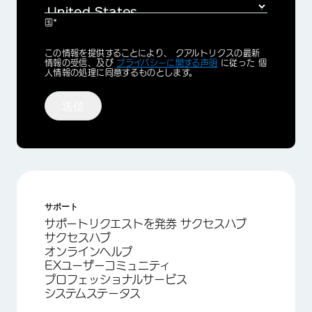
国*
Privacy
この情報を提供することにより、 クアルトリクスの最新
Optin
情報の受信、及び
プライバシーに関する声明
に従った 個
人情報の処理に同意するものとします。
送信
サポート
サポートリクエストを発券 サクセスハブ
サクセスハブ
オンラインヘルプ
EXユーザーコミュニティ
プロフェッショナルサービス
システムステータス