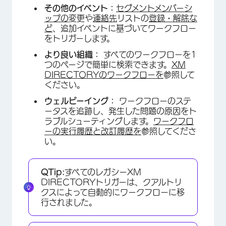
その他のイベント：
セグメントメンバーシ
ップの
変更や
連絡先
リストの
登録・解除な
ど
、追加イベントに基づいてワークフロー
をトリガーします。
より良い組織：
すべてのワークフローを1
つのページで簡単に検索できます。
XM
DIRECTORYのワークフローを
参照して
ください。
ウェルビーイング：
ワークフローのステ
ータスを追跡し、発生した問題の原因をト
ラブルシューティングします。
ワークフロ
ーの実行履歴と改訂履歴を
参照してくださ
い。
QTip:
すべてのレガシーXM
DIRECTORYトリガーは、クアルトリ
クスによって自動的にワークフローに移
行されました。