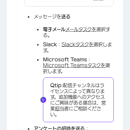
メッセージを
送る
電子メール
メールタスクを
選択す
る。
Slack
：
Slackタスクを
選択しま
す。
×
Microsoft Teams
：
Microsoft Teamsタスクを
選
択します。
Qtip:
配信チャンネルはラ
イセンスによって異なりま
す。追加機能へのアクセス
×
にご興味がある場合は、営
業
担当
者にご相談くださ
い。
アンケートの招待を送る
：