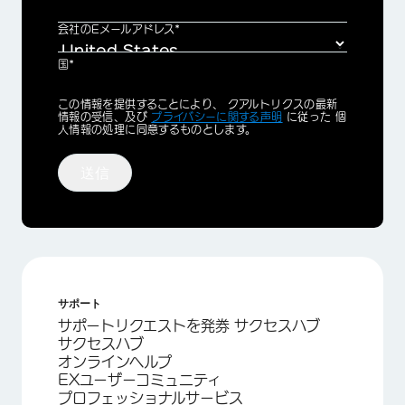
会社のEメールアドレス*
国*
Privacy
この情報を提供することにより、 クアルトリクスの最新
Optin
情報の受信、及び
プライバシーに関する声明
に従った 個
人情報の処理に同意するものとします。
送信
サポート
サポートリクエストを発券 サクセスハブ
サクセスハブ
オンラインヘルプ
EXユーザーコミュニティ
プロフェッショナルサービス