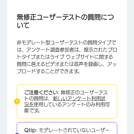
無修正ユーザーテストの質問について
モデレートされていないユーザーテストの質問を
無修正ユーザーテストの質問につ
可能にする
いて
司会なしのユーザーテスト質問を設定する
非モデレート型ユーザーテストの質問タイプで
回答者のエクスペリエンス
は、アンケート調査参加者は、提示されたプロ
データと分析
トタイプまたはライブ ウェブサイトに関する
質問に答えるビデオまたは音声を録画し、アッ
トラブルシューティング
プロードすることができます。
FAQs
ご注意ください:
無修正のユーザーテス
トの質問は、
新しいアンケート利用状
況を
使用しているアンケートのみ利用可
能です。
Qtip:
モデレートされていないユーザー