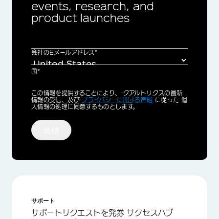
events, research, and
product launches
会社のEメールアドレス*
国*
Privacy
この情報を提供することにより、 クアルトリクスの最新
Optin
情報の受信、及び
プライバシーに関する声明
に従った 個
人情報の処理に同意するものとします。
送信
サポート
サポートリクエストを発券 サクセスハブ