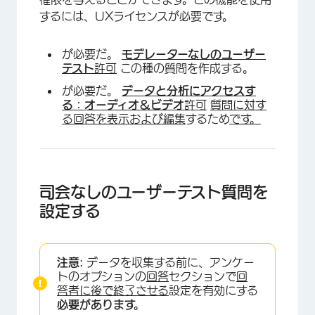
するには、UXライセンスが必要です。
が必要だ。
モデレーターなしのユーザー
テスト
許可
この種の質問を作成する。
が必要だ。
データと分析にアクセスす
る：オーディオ＆ビデオ
許可
質問に対す
る回答を表示および編集
するため
です。
司会なしのユーザーテスト質問を
設定する
注意:
データを収集する前に、アンケー
トのオプションの
回答
セクションで
回
答者に後で終了させる
設定を有効にする
必要があります。