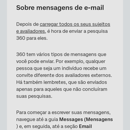
Convites para Assunto e Avaliador
Sobre mensagens de e-mail
Dashboard
Depois de
carregar todos os seus sujeitos
Lembretes para Assunto e Avaliador
e avaliadores
, é hora de enviar a pesquisa
Relatório do indivíduo está pronto
360 para eles.
Relatório de gerente está pronto
360 tem vários tipos de mensagens que
Aprovar relatório
você pode enviar. Por exemplo, qualquer
pessoa que seja um indivíduo recebe um
Aprovar nomeação
convite diferente dos avaliadores externos.
Nomeação recusada
Há também lembretes, que são enviados
apenas para aqueles que não concluíram
Solicitar aprovação
suas pesquisas.
Edição de mensagens
Para começar a escrever suas mensagens,
Agendamento de e-mails
navegue até a guia
Messages (Mensagens
Participantes por critério
) e, em seguida, até a seção
Email