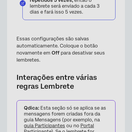
repetidos 5 vezes,
então o
lembrete será enviado a cada 3
dias e fará isso 5 vezes.
Essas configurações são salvas
automaticamente. Coloque o botão
novamente em
Off
para desativar seus
lembretes.
Interações entre várias
regras Lembrete
Qdica:
Esta seção só se aplica se as
mensagens forem criadas fora da
guia Mensagens (por exemplo, na
guia Participantes
ou no
Portal
Participante
). Se o lembrete for