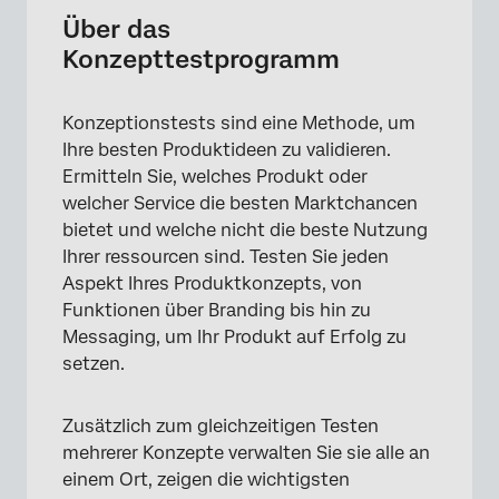
Konzepttestprogramm anlegen
Über das
Konzepttestprogramm
Hinzufügen von Konzepttests zum Programm
In jedem Produktkonzept-Testprojekt
Konzeptionstests sind eine Methode, um
enthalten
Ihre besten Produktideen zu validieren.
Dashboard
Ermitteln Sie, welches Produkt oder
welcher Service die besten Marktchancen
Verwalten Ihres Programms
bietet und welche nicht die beste Nutzung
Ihrer ressourcen sind. Testen Sie jeden
Aspekt Ihres Produktkonzepts, von
Funktionen über Branding bis hin zu
Messaging, um Ihr Produkt auf Erfolg zu
setzen.
Zusätzlich zum gleichzeitigen Testen
mehrerer Konzepte verwalten Sie sie alle an
einem Ort, zeigen die wichtigsten