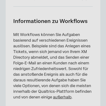
Informationen zu Workflows
Workflows in einem Projekt vs.
Informationen zu Workflows
Eigenständige Workflows
Workflow
Mit Workflows können Sie Aufgaben
basierend auf verschiedenen Ereignissen
Geplante Workflows vs. Ereignisbasierte
auslösen. Beispiele sind das Anlegen eines
Workflows
Tickets, wenn sich jemand von Ihrem XM
Reihenfolge der Aufgaben in einem
Directory abmeldet, und das Senden einer
Workflow
Folge-E-Mail an einen Kunden nach einem
niedrigen Zufriedenheitswert. Sowohl für
Navigieren in Workflows
das anstoßende Ereignis als auch für die
daraus resultierende Aufgabe haben Sie
Vorhandene Workflows verwalten
viele Optionen, von denen sich die meisten
Sofort ausführen
innerhalb der Qualtrics-Plattform befinden
und von denen einige
außerhalb
.
Laufhistorie