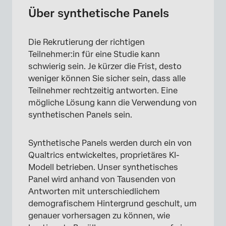
Zugang zu synthetischen Panels
Über synthetische Panels
Schreiben von Umfragen für synthetische
Panels
Die Rekrutierung der richtigen
Teilnehmer:in für eine Studie kann
Entwerfen einer Umfrage für synthetische
schwierig sein. Je kürzer die Frist, desto
Panels
weniger können Sie sicher sein, dass alle
Erstellen eines synthetischen Panels
Teilnehmer rechtzeitig antworten. Eine
mögliche Lösung kann die Verwendung von
Identifizierung einer synthetischen Antwort
synthetischen Panels sein.
Mehr über Online Panels
Synthetische Panels werden durch ein von
FAQs
Qualtrics entwickeltes, proprietäres KI-
Modell betrieben. Unser synthetisches
Panel wird anhand von Tausenden von
Antworten mit unterschiedlichem
demografischem Hintergrund geschult, um
genauer vorhersagen zu können, wie