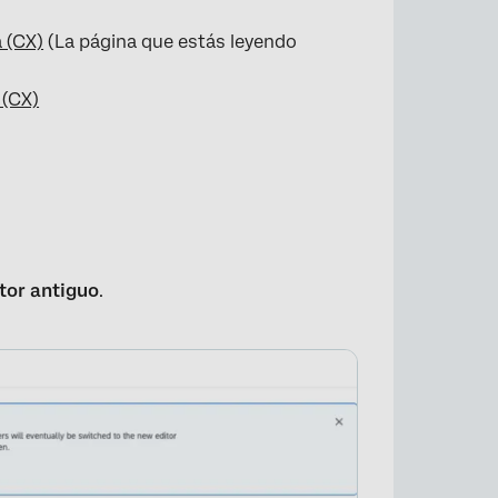
a (CX)
(La página que estás leyendo
 (CX)
×
itor antiguo
.