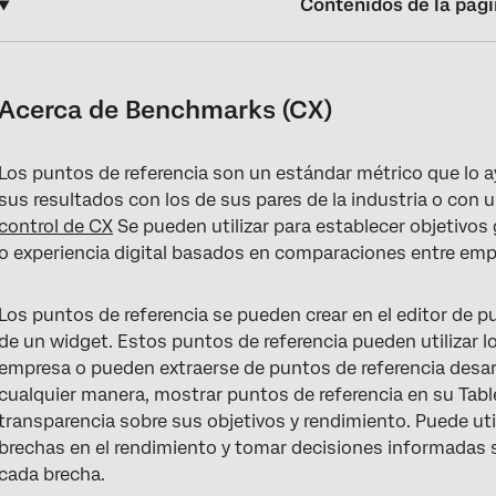
Contenidos de la pág
Acerca de Benchmarks (CX)
Cómo activar y desactivar el nuevo editor de referencia
Acerca de Benchmarks (CX)
Navegando por el editor de benchmarks
Los puntos de referencia son un estándar métrico que l
Personalizado vs. Puntos de referencia prediseñados
sus resultados con los de sus pares de la industria o con
Agregar puntos de referencia a los widgets
control de CX
Se pueden utilizar para establecer objetivos 
o experiencia digital basados ​​en comparaciones entre emp
Redacción de preguntas que puedan asignarse a puntos de refe
Tipos de campos para campos de referencia
Los puntos de referencia se pueden crear en el editor de 
de un widget. Estos puntos de referencia pueden utilizar 
Preguntas frequentes
empresa o pueden extraerse de puntos de referencia desarr
cualquier manera, mostrar puntos de referencia en su Tabl
transparencia sobre sus objetivos y rendimiento. Puede util
brechas en el rendimiento y tomar decisiones informadas
cada brecha.