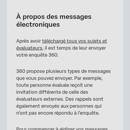
À propos des messages électroniques
Invitation des objets et des évaluateurs
À propos des messages
électroniques
Tableau de bord
Rappels à la personne évaluée et à
Après avoir
téléchargé tous vos sujets et
l’Évaluateur
évaluateurs
, il est temps de leur envoyer
Rapport de la personne évaluée prêt
votre enquête 360.
Rapport du manager prêt
360 propose plusieurs types de messages
Approuver le rapport
que vous pouvez envoyer. Par exemple,
toute personne évaluée reçoit une
Approuver la nomination
invitation différente de celle des
Nomination rejetée
évaluateurs externes. Des rappels sont
également envoyés aux personnes qui
Demande d’autorisation
n’ont pas encore répondu à l’enquête.
Modification des messages
Planification des courriels
Pour commencer à rédiger vos messages,