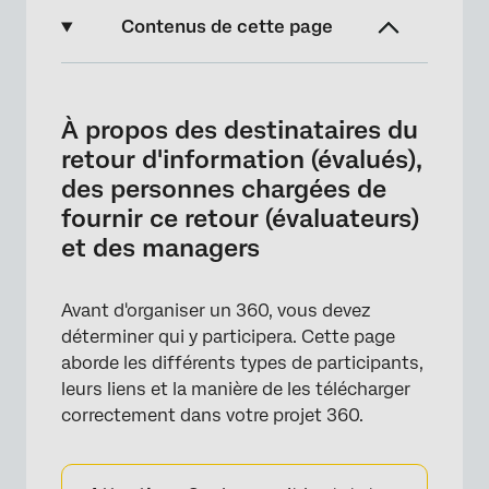
Contenus de cette page
À propos des destinataires du retour
d'information (évalués), des personnes
À propos des destinataires du
chargées de fournir ce retour (évaluateurs) et
retour d'information (évalués),
des managers
des personnes chargées de
Différences entre les destinataires et les
fournir ce retour (évaluateurs)
auteurs des retours d'expérience
et des managers
Liens et Managers
Métadonnées
Avant d'organiser un 360, vous devez
déterminer qui y participera. Cette page
Importation des destinataires des
aborde les différents types de participants,
commentaires
leurs liens et la manière de les télécharger
Importation des personnes ayant donné leur
correctement dans votre projet 360.
avis
Ajouter des managers qui ne fournissent pas