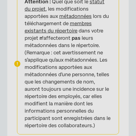
Attention :
Quel que soit le
statut
de commentaires
du projet
, les modifications
Ajouter manuellement les destinataires et les
apportées aux
métadonnées
lors du
auteurs des retours d'expérience
téléchargement de
membres
existants du répertoire
dans votre
Importation de 360 Participants depuis le
projet
n'
affecteront
pas
leurs
répertoire général
métadonnées dans le répertoire.
(Remarque : cet avertissement ne
Mise à jour des réponses avec de nouvelles
s'applique qu'aux métadonnées. Les
métadonnées
modifications apportées aux
FAQs
métadonnées d'une personne, telles
que les changements de nom,
auront toujours une incidence sur le
répertoire des employés, car elles
modifient la manière dont les
informations personnelles du
participant sont enregistrées dans le
répertoire des collaborateurs.)