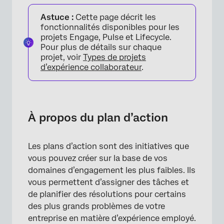
À propos du plan d’action
Astuce :
Cette page décrit les
Ensemble d’actions Tableau de bord
fonctionnalités disponibles pour les
projets Engage, Pulse et Lifecycle.
Autorisations
Pour plus de détails sur chaque
projet, voir
Types de projets
Rapports sur les plans d’action
d’expérience collaborateur
.
FAQs
À propos du plan d’action
Les plans d’action sont des initiatives que
vous pouvez créer sur la base de vos
domaines d’engagement les plus faibles. Ils
vous permettent d’assigner des tâches et
de planifier des résolutions pour certains
des plus grands problèmes de votre
entreprise en matière d’expérience employé.