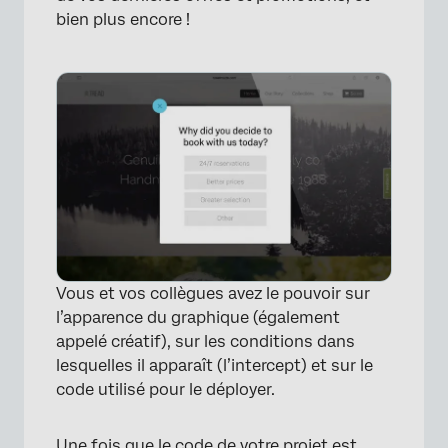
Combien de temps faut-il au code pour
bien plus encore !
s’exécuter sur mon site Web ?
Ouverture de la fenêtre de débogage
Astuces relatives à la résolution de
problèmes
FAQs
Vous et vos collègues avez le pouvoir sur
l’apparence du graphique (également
appelé créatif), sur les conditions dans
lesquelles il apparaît (l’intercept) et sur le
code utilisé pour le déployer.
Une fois que le code de votre projet est