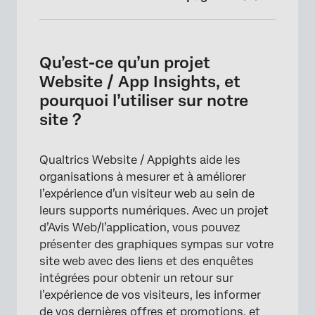
Qu’est-ce qu’un projet Website / App
Insights, et pourquoi l’utiliser sur notre site ?
Qu’est-ce qu’un projet
Est-ce sécurisé ?
Website / App Insights, et
pourquoi l’utiliser sur notre
Où puis-je trouver le code de déploiement du
site ?
projet ?
Comment fonctionne le code ?
Qualtrics Website / Appights aide les
Comment déployer un projet Website / App
organisations à mesurer et à améliorer
Insights ?
l’expérience d’un visiteur web au sein de
leurs supports numériques. Avec un projet
Qui est généralement impliqué dans la mise
d’Avis Web/l’application, vous pouvez
en œuvre de Website / App Insights ?
présenter des graphiques sympas sur votre
Website / Appights ralentira-t-il notre site ?
site web avec des liens et des enquêtes
intégrées pour obtenir un retour sur
Que faire si Qualtrics ne fonctionne plus ? Y
l’expérience de vos visiteurs, les informer
aura-t-il des problèmes avec notre site Web ?
de vos dernières offres et promotions, et