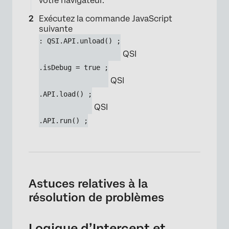
votre navigateur.
Exécutez la commande JavaScript
suivante
: QSI.API.unload() ;
QSI
.isDebug = true ;
QSI
.API.load() ;
QSI
.API.run() ;
Astuces relatives à la
résolution de problèmes
Logique d’Intercept et