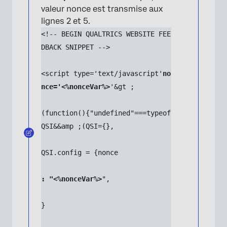
valeur nonce est transmise aux
lignes 2 et 5.
<!-- BEGIN QUALTRICS WEBSITE FEE
DBACK SNIPPET -->
<script type='text/javascript'
no
nce='<%nonceVar%>
'&gt ;
(function(){"undefined"===typeof 
QSI&&amp ;(QSI={},
QSI.config = {nonce
: "<%nonceVar%>
",
}