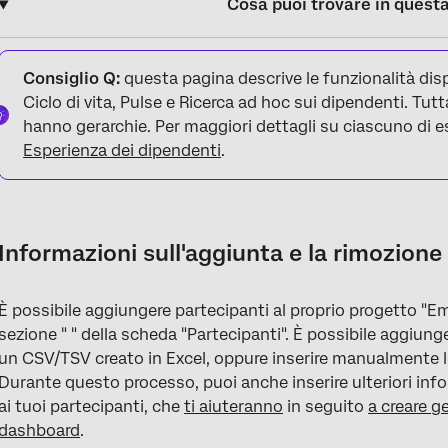
Cosa puoi trovare in quest
Informazioni sull'aggiunta e la rimozione dei partecipanti
Consiglio Q:
questa pagina descrive le funzionalità dis
Aggiungere manualmente i PARTECIPANTI
Ciclo di vita, Pulse e Ricerca ad hoc sui dipendenti. Tutt
hanno gerarchie. Per maggiori dettagli su ciascuno di e
Importazione di PARTECIPANTI con un file
Esperienza dei dipendenti
.
Errori rilevati in un file relativo a un partecipante
Importazione dei partecipanti dalla directory
Aggiunta di partecipanti dalla directory degli impiegati
Informazioni sull'aggiunta e la rimozione
Importa i partecipanti e crea la gerarchia dell'organizzazione se
È possibile aggiungere partecipanti al proprio progetto "Em
Aggiornamento dei Partecipanti
sezione " " della scheda "Partecipanti". È possibile aggiunge
Metadati
un CSV/TSV creato in Excel, oppure inserire manualmente le 
Durante questo processo, puoi anche inserire ulteriori info
Rimozione dei Partecipanti
ai tuoi partecipanti, che
ti aiuteranno
in seguito
a creare g
FAQs
dashboard
.