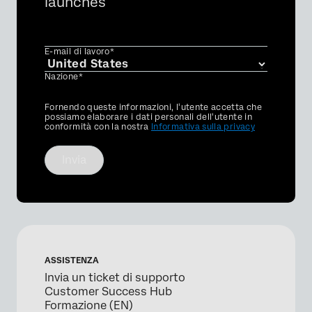
launches
E-mail di lavoro*
Nazione*
Privacy
Fornendo queste informazioni, l'utente accetta che
Optin
possiamo elaborare i dati personali dell'utente in
conformità con la nostra
Informativa sulla privacy
Invia
ASSISTENZA
Invia un ticket di supporto
Customer Success Hub
Formazione (EN)