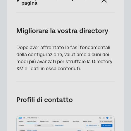
pagina
Migliorare la vostra directory
Profili di contatto
Migliorare la vostra directory
Segmenti
Dopo aver affrontato le fasi fondamentali
Raccogliere dati sull’esperienza
della configurazione, valutiamo alcuni dei
Dati transazionali × close
modi più avanzati per sfruttare la Directory
XM e i dati in essa contenuti.
Colmare le lacune con flussi di lavoro
aggiuntivi
Rapporti sulle distribuzioni
Profili di contatto
Liste di controllo amministrative