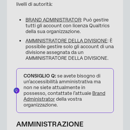
livelli di autorità:
Temi
Impostazioni organizzazione
BRAND ADMINISTRATOR
: Può gestire
tutti gli account con licenza Qualtrics
Divisioni
della sua organizzazione.
Estensioni
AMMINISTRATORE DELLA DIVISIONE
: È
possibile gestire solo gli account di una
Strumenti per la governance degli utenti
divisione assegnata da un
AMMINISTRATORE DELLA DIVISIONE.
Aree del prodotto interessate
dall’amministrazione
CONSIGLIO Q:
se avete bisogno di
FAQs
un’accessibilità amministrativa ma
non ne siete attualmente in
possesso, contattate l’attuale
Brand
Administrator
della vostra
organizzazione.
AMMINISTRAZIONE