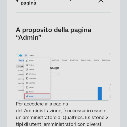
pagina
A proposito della pagina “Admin”
Rapporti
A proposito della pagina
“Admin”
Utenti
Tipi di utenti
Gruppi
Tipi di gruppi
Codici coupon
Sicurezza
Privacy dei dati
Per accedere alla pagina
dell’Amministrazione, è necessario essere
Tag di utilizzo
un amministratore di Qualtrics. Esistono 2
Approvazioni
tipi di utenti amministratori con diversi