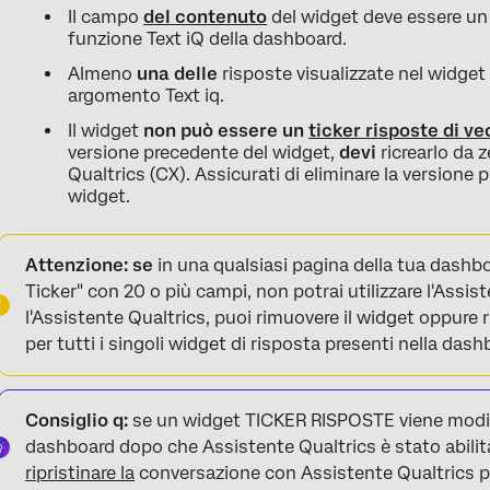
Il campo
del contenuto
del widget deve essere un t
funzione Text iQ della dashboard.
Almeno
una delle
risposte visualizzate nel widge
argomento Text iq.
Il widget
non può essere un
ticker risposte di v
versione precedente del widget,
devi
ricrearlo da z
Qualtrics (CX). Assicurati di eliminare la versione
widget.
Attenzione: se
in una qualsiasi pagina della tua dash
Ticker" con 20 o più campi, non potrai utilizzare l'Assist
l'Assistente Qualtrics, puoi rimuovere il widget oppure 
per tutti i singoli widget di risposta presenti nella dash
Consiglio q:
se un widget TICKER RISPOSTE viene modif
dashboard dopo che Assistente Qualtrics è stato abilit
ripristinare la
conversazione con Assistente Qualtrics per