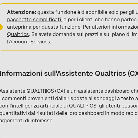
Informazioni sull'Assistente Qualtrics (CX)
Attenzione:
questa funzione è disponibile solo per gli 
Requisiti per l'assistente Qualtrics (CX)
pacchetto semplificati
, o per i clienti che hanno part
anteprima per questa funzione. Per ulteriori informazio
Aggiunta di Qualtrics Assist a una dashboard CX
Qualtrics
. Se avete domande sui prezzi e sul piano di im
Utilizzo dell'Assistente Qualtrics (CX)
l'
Account Services
.
Risoluzione dei problemi dell'Assistente Qualtrics (CX)
Informazioni sull'Assistente Qualtrics (C
Assistente QUALTRICS (CX) è un assistente dashboard che
i commenti provenienti dalle risposte ai sondaggi a testo a
con l'intelligenza artificiale di QUALTRICS, gli utenti poss
quantitativi dai risultati delle loro dashboard in modo rapid
argomenti di interesse.