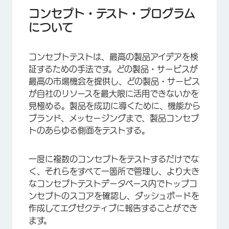
コンセプト・テスト・プログラムの作成
コンセプト・テスト・プログラム
について
プログラムに広告テストを追加する
各製品コンセプトテスト・プロジェクトに含まれ
コンセプトテストは、最高の製品アイデアを検
るもの
証するための手法です。どの製品・サービスが
ダッシュボードタブ
最高の市場機会を提供し、どの製品・サービス
が自社のリソースを最大限に活用できないかを
プログラムのマネージャー
見極める。製品を成功に導くために、機能から
ブランド、メッセージングまで、製品コンセプ
トのあらゆる側面をテストする。
一度に複数のコンセプトをテストするだけでな
く、それらをすべて一箇所で管理し、より大き
なコンセプトテストデータベース内でトップコ
ンセプトのスコアを確認し、ダッシュボードを
作成してエグゼクティブに報告することができ
ます。