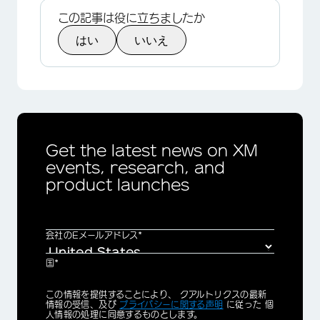
この記事は役に立ちましたか
はい
いいえ
Get the latest news on XM
events, research, and
product launches
会社のEメールアドレス*
国*
Privacy
この情報を提供することにより、 クアルトリクスの最新
Optin
情報の受信、及び
プライバシーに関する声明
に従った 個
人情報の処理に同意するものとします。