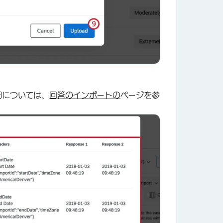
細については、
回答のインポートの
ページを参
×