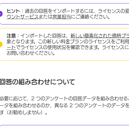
回答の組み合わせについて
ヒント：
過去の回答をインポートするには、ライセンスの
同じアンケート調査の回答を組み合わせる
ウントサービス
または
営業担当
にご連絡ください。
異なるアンケート調査からの回答の組み合わせ
注意：
インポートした回答は、
新しい簡素化された価格プ
トラブルシューティング
象となります。この新しい料金プランのライセンスをご利
FAQs
ート
でライセンスの使用状況を確認できます。ライセンス
お問い合わせください。
回答の組み合わせについて
必要に応じて、2 つのアンケートの回答データを組み合わせる
ータを組み合わせるのか、異なる 2 つのアンケートのデータ
す（お勧めしません）。