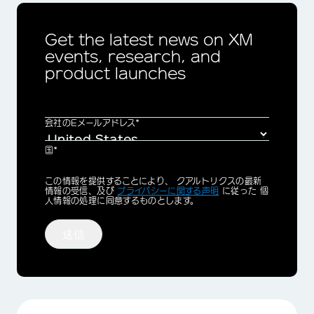
Get the latest news on XM
events, research, and
product launches
会社のEメールアドレス*
国*
Privacy
この情報を提供することにより、 クアルトリクスの最新
Optin
情報の受信、及び
プライバシーに関する声明
に従った 個
人情報の処理に同意するものとします。
送信