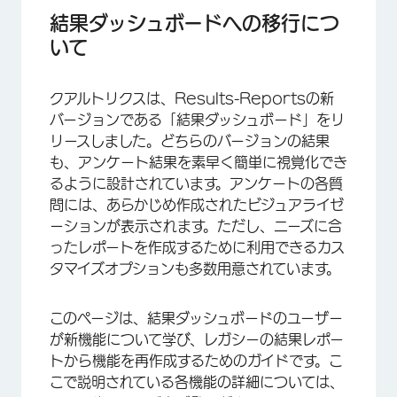
質問ページ vs. カスタムページの移行
結果ダッシュボードへの移行につ
いて
結果へのアクセス
レポートの作成
クアルトリクスは、Results-Reportsの新
レポートの編集
バージョンである「結果ダッシュボード」をリ
リースしました。どちらのバージョンの結果
ページの追加
も、アンケート結果を素早く簡単に視覚化でき
ビジュアライゼーションの追加と編集
るように設計されています。アンケートの各質
問には、あらかじめ作成されたビジュアライゼ
フィルタの追加
ーションが表示されます。ただし、ニーズに合
結果の共有
ったレポートを作成するために利用できるカス
タマイズオプションも多数用意されています。
FAQs
このページは、結果ダッシュボードのユーザー
が新機能について学び、レガシーの結果レポー
トから機能を再作成するためのガイドです。こ
こで説明されている各機能の詳細については、