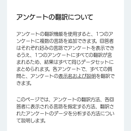
アンケートの翻訳について
翻訳機能の概要
アンケートの翻訳について
基本言語
アンケートの翻訳機能を使用すると、1つのア
アンケートの手動翻訳
ンケートに複数の言語を追加できます。回答者
アンケートの自動翻訳
はそれぞれ好みの言語でアンケートを表示でき
るうえ、1つのアンケートにすべての翻訳が含
翻訳のインポート
まれるため、結果はすべて同じデータセットに
カスタマイズした言語
まとめられます。各アンケートで、すべての質
問と、アンケートの
表示名および説明
を翻訳で
参加者が使用する言語の指定
きます。
利用可能な言語コード
このページでは、アンケートの翻訳方法、各回
言語ごとのカスタムコンテンツ
答者に表示される言語を指定する方法、翻訳さ
翻訳済みアンケートのデータ分析
れたアンケートのデータを分析する方法につい
て説明します。
翻訳の削除