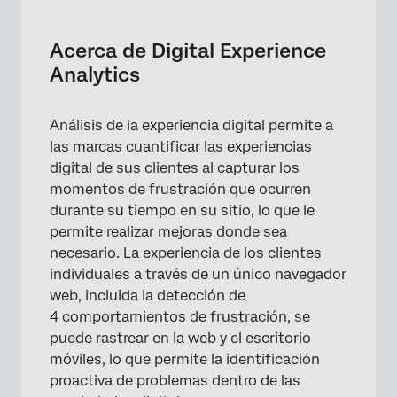
Acerca de Digital Experience Analytics
Repetición de la sesión
Acerca de Digital Experience
Analytics
Detección de frustración
Configurar el Análisis de la experiencia
Análisis de la experiencia digital permite a
digital
las marcas cuantificar las experiencias
Asistencia Digital
digital de sus clientes al capturar los
momentos de frustración que ocurren
Visualización de datos en un tablero
durante su tiempo en su sitio, lo que le
Preguntas frequentes
permite realizar mejoras donde sea
necesario. La experiencia de los clientes
individuales a través de un único navegador
web, incluida la detección de
4 comportamientos de frustración, se
puede rastrear en la web y el escritorio
móviles, lo que permite la identificación
proactiva de problemas dentro de las