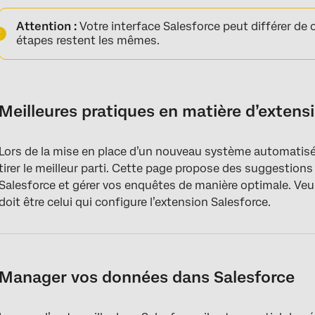
Meilleures pratiques en matière d’extension Salesforce
Attention :
Votre interface Salesforce peut différer de 
Manager vos données dans Salesforce
étapes restent les mêmes.
Passage de l’enquête de l’environnement de test à l’environne
Utilisation de Salesforce dans les flux de travail
Meilleures pratiques en matière d’extens
Désinscrire des contacts dans Salesforce et Qualtrics
Lors de la mise en place d’un nouveau système automatisé, 
tirer le meilleur parti. Cette page propose des suggestion
Salesforce et gérer vos enquêtes de manière optimale. Veuil
doit être celui qui configure l’extension Salesforce.
Manager vos données dans Salesforce