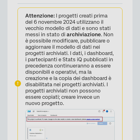
Informazioni sulla creazione di un modello di
Attenzione:
I progetti creati prima
dati
del 6 novembre 2024 utilizzano il
Aggiunta e modifica di fonti
vecchio modello di dati e sono stati
messi in stato di
archiviazione
. Non
Modifica delle Origini dati
è possibile modificare, pubblicare o
aggiornare il modello di dati nei
Combinazione di origini dati
progetti archiviati. I dati, i dashboard,
i partecipanti e Stats iQ pubblicati in
Aggregazione di righe
precedenza continueranno a essere
disponibili e operativi, ma la
Aggiunta di un set di dati di output
creazione e la copia dei dashboard è
disabilitata nei progetti archiviati. I
Anteprima del modello di dati
progetti archiviati non possono
essere copiati; creare invece un
FAQs
nuovo progetto.