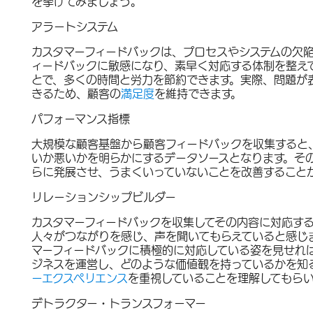
を挙げてみましょう。
アラートシステム
カスタマーフィードバックは、プロセスやシステムの欠
ィードバックに敏感になり、素早く対応する体制を整え
とで、多くの時間と労力を節約できます。実際、問題が
きるため、顧客の
満足度
を維持できます。
パフォーマンス指標
大規模な顧客基盤から顧客フィードバックを収集すると
いか悪いかを明らかにするデータソースとなります。そ
らに発展させ、うまくいっていないことを改善することが
リレーションシップビルダー
カスタマーフィードバックを収集してその内容に対応す
人々がつながりを感じ、声を聞いてもらえていると感じ
マーフィードバックに積極的に対応している姿を見せれ
ジネスを運営し、どのような価値観を持っているかを知
ーエクスペリエンス
を重視していることを理解してもら
デトラクター・トランスフォーマー