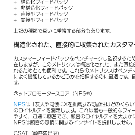
構造化フィードバック
非構造化フィードバック
直接型フィードバック
間接型フィードバック
上記の種類で互いに重複する部分もあります。
構造化された、直接的に収集されたカスタマ
カスタマーフィードバックをベンチマークし監視するた
在しますが、このメトリクスは
構造化された
、また
直接
れるためとても便利です。これらのメトリクスはベンチ
によく機能しているかどうかを把握するのに最適です。
す。
ネットプロモータースコア（NPS®）
NPS
は「友人や同僚にXを推薦する可能性はどのくらい
のロイヤルティを測定します。これは最も一般的なフィ
やすく、迅速に回答でき、顧客のロイヤルティを大まか
NPSは顧客の感情に関するインサイトを提供しません
CSAT（顧客満足度）