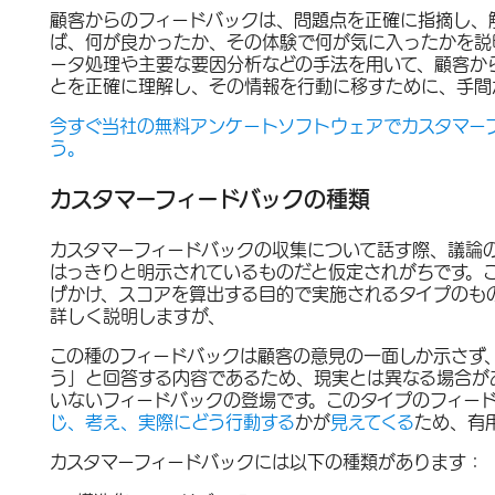
顧客からのフィードバックは、問題点を正確に指摘し、
ば、何が良かったか、その体験で何が気に入ったかを説
ータ処理や主要な要因分析などの手法を用いて、顧客か
とを正確に理解し、その情報を行動に移すために、手間
今すぐ当社の無料アンケートソフトウェアでカスタマー
う。
カスタマーフィードバックの種類
カスタマーフィードバックの収集について話す際、議論
はっきりと明示されているものだと仮定されがちです。
げかけ、スコアを算出する目的で実施されるタイプのも
詳しく説明しますが、
この種のフィードバックは顧客の意見の一面しか示さず
う」と回答する内容であるため、現実とは異なる場合が
いないフィードバックの登場です。このタイプのフィー
じ、考え、実際にどう行動する
かが
見えてくる
ため、有
カスタマーフィードバックには以下の種類があります：