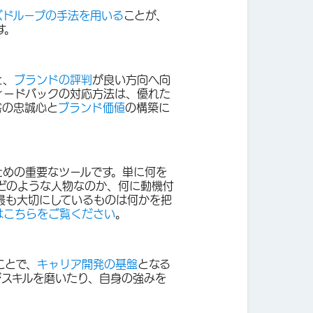
ズドループの手法を用いる
ことが、
す。
と、
ブランドの評判
が良い方向へ向
ィードバックの対応方法は、優れた
客の忠誠心と
ブランド価値
の構築に
ための重要なツールです。単に何を
どのような人物なのか、何に動機付
最も大切にしているものは何かを把
はこちらをご覧ください
。
ことで、
キャリア開発の基盤
となる
がスキルを磨いたり、自身の強みを