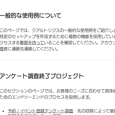
一般的な使用例について
アンケート調査終了プロジェクト
一般的な使用例について
アンケート調査のカスタマイズ
このページでは、クアルトリクスの一般的な使用例をご紹介し
エンド・ツー・エンドのデジタルプロジェクト
特定のセットアップを作成するために複数の機能を採用してい
デジタルプロジェクトの最適化
クセスする
権限を持って
いることを確認してください。アカウ
理
者に連絡先連絡してください。
XMソリューション
サードパーティプラットフォームとの統合
結果の分析
アンケート調査終了プロジェクト
Qualtrics API
このセクションのページでは、お客様のニーズに合わせて具体
ためのエンドツーエンドのプロセスを説明します。
予約 / イベント登録アンケート調査
：先の回答によって選