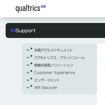
Support
早期アクセスドキュメント
クアルトリクス・プラットフォーム
早期アクセスドキュメントの概要
戦略的調査ソリューション
現場の従業員の声
XM プラットフォームの詳細
Customer Experience
Xのソーシャルリスニング
クアルトリクスに関するトピック（A～
アンケートの開始
Z）
エンゲージメント
Threads for Social Listening
オーディエンス管理
CXダッシュボード入門
ログイン＆アカウント
XM Discover
コンセプトテストプログラム
XM Directoryの開始
プロジェクト
オーディエンス管理プログラム
CXダッシュボード入門
サポート＆サービス
アカウントの作成とログイン
Idea Screening XM ソリューショ
アンケートの開始
従業員エンゲージメント、ライフサイ
XM Discoverの開始
ステップ 1：プロジェクトの作成と
XM Directoryの開始
プロジェクトの作成(EX)
ホームページの概要
ン
クル、従業員調査
組織IDでログイン
DIGITAL成功リソースガイド
ダッシュボードの追加（CX）
Stats iQの概要
Studio
プロジェクトの管理 (EX)
XM Discoverの概要
XM Directoryの実装