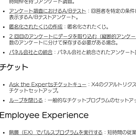
時間枠を持つアンケート調査。
アンケート調査におけるA/Bテスト
：回答者を特定の条件
表示するA/Bテストアンケート。
匿名化されたくじの作成
：匿名化されたくじ。
2 回目のアンケートにデータを取り込む（縦断的アンケ
数のアンケートに分けて保存する必要がある場合。
パネル会社との統合
：パネル会社と統合されたアンケート
チケット
Ask the Expertsチケットキュー
：X4のクアルトリクスイ
チケットセットアップ。
ループを閉じる
：一般的なチケットプログラムのセットア
Employee Experience
階層（EX）でパルスプログラムを実行する
：短時間の従