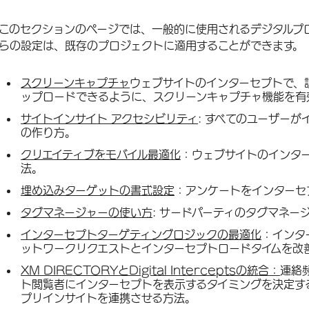
このセクションのページでは、一般的に使用されるデジタルプ
らの設定は、既存のプロジェクトに適用することができます。
スクリーンキャプチャ
ウェブサイトのインターセプトで、
ップロードできるように、スクリーンキャプチャ機能を有
サイトインサイト アクセシビリティ
: すべてのユーザー
の作り方。
クリエイティブをモバイル最適化
：ウェブサイトのインタ
法。
埋め込みターゲットの書式設定
：アンケートをインターセ
タグマネージャーの使い方
: サードパーティのタグマネ
インターセプトターゲティングロジックの最適化
：インタ
ットワークリクエストとインターセプトロードタイムを改
XM DIRECTORYとDigital Interceptsの統合：
連絡
ト閲覧者にインターセプトを表示するタイミングを決定するなど
プリインサイトを連携させる方法。