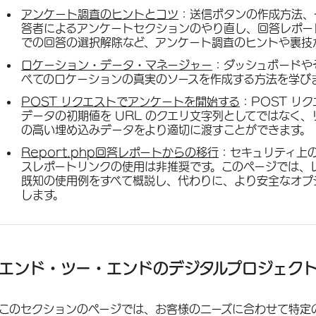
アンケート調査のヒントとコツ
：送信ボタンの作成方法、
答者によるアンケートセクションのやり直し、回答レポー
での回答の選択解除など、アンケート調査のヒントや裏技
ロケーション・データ・マネージャー
：ダッシュボードや
べてのロケーションの真実のソースを作成する方法を学び
POST リクエストでアンケートを開始する
：POST リ
データの初期値を URL のクエリ文字列としてではなく
の高い埋め込みデータをより適切に渡すことができます。
Report.php回答レポートからの移行
：セキュリティ上の
スレポートリンクの使用は非推奨です。このページでは、レガ
既知の使用例をすべて概説し、代わりに、より安全なオプ
します。
エンド・ツー・エンドのデジタルプロジェク
このセクションのページでは、お客様のニーズに合わせて特定