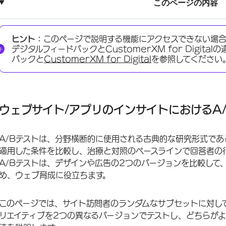
このページの内容
ウェブサイト/アプリのインサイトにおけるA/Bテストについて
ヒント：
このページで説明する機能にアクセスできない場
テストするクリエイティブの設定
デジタルフィードバックとCustomerXM for Digit
バックと
CustomerXM for Digital
を参照してください
インターセプトの準備
ウェブサイトへの展開
結果の分析
ウェブサイト/アプリのインサイトにおけるA
A/Bテストは、分野横断的に使用される古典的な研究形式で
適用した条件を比較し、治療と対照のベースラインで回答者の
A/Bテストは、デザインや広告の2つのバージョンを比較して
め、ウェブ育成に役立ちます。
このページでは、サイト訪問者のランダムなサブセットに対し
リエイティブを2つの異なるバージョンでテストし、どちらが